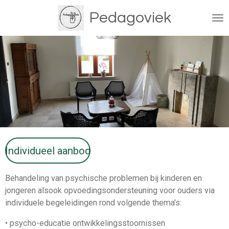
Ga
Pedagoviek
direct
naar
de
hoofdinhoud
Individueel aanbod
Behandeling van psychische problemen bij kinderen en
jongeren alsook opvoedingsondersteuning voor ouders via
individuele begeleidingen rond volgende thema's:
• psycho-educatie ontwikkelingsstoornissen